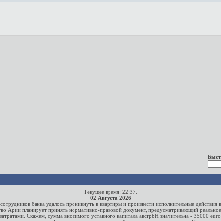
Быст
Текущее время:
22:37
.
02 Августа 2026
сотрудников банка удалось проникнуть в квартиры и произвести исполнительные действия 
ство Арии планирует принять нормативно-правовой документ, предусматривающий реально
атратами. Скажем, сумма вносимого уставного капитала австрbH значительна - 35000 euro. 