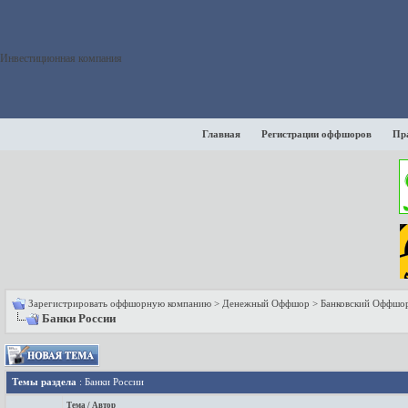
Инвестиционная компания
Главная
Регистрации оффшоров
Пр
Зарегистрировать оффшорную компанию
>
Денежный Оффшор
>
Банковский Оффшо
Банки России
Темы раздела
: Банки России
Тема
/
Автор