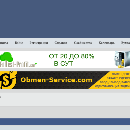
авила
Baltic
Регистрация
Справка
Сообщество
Календарь
Бухга
р