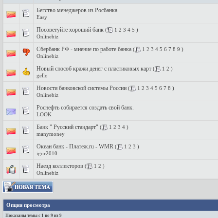
Бегство менеджеров из Росбанка
Easy
Посоветуйте хороший банк
(
1
2
3
4
5
)
Onlinebiz
Сбербанк РФ - мнение по работе банка
(
1
2
3
4
5
6
7
8
9
)
Onlinebiz
Новый способ кражи денег с пластиковых карт
(
1
2
)
gello
Новости банковской системы России
(
1
2
3
4
5
6
7
8
)
Onlinebiz
Роснефть собирается создать свой банк.
LOOK
Банк " Русский стандарт"
(
1
2
3
4
)
manymoney
Океан банк - Платеж.ru - WMR
(
1
2
3
)
igor2010
Наезд коллекторов
(
1
2
)
Onlinebiz
Опции просмотра
Показаны темы с 1 по 9 из 9