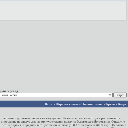
рый переход
Baltic
-
Обратная связь
-
Онлайн Бизнес
-
Архив
-
Вверх
в отношении должника, налест на имущество. Оказалось, что в квартирах располагается…
е упрощение процедуры во время учреждения новых субъектов хозяйствования. Открытие
В то же время, в среднем в ЕС уставной капитал у ООО - не больше 8000 евро. Недавно в