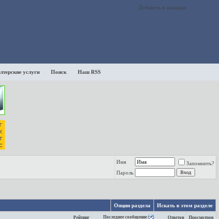
Добавить в закладки
лтерские услуги
Поиск
Наш RSS
Имя
Запомнить?
Пароль
Опции раздела
Искать в этом разделе
Последнее сообщение
Рейтинг
Ответов
Просмотров