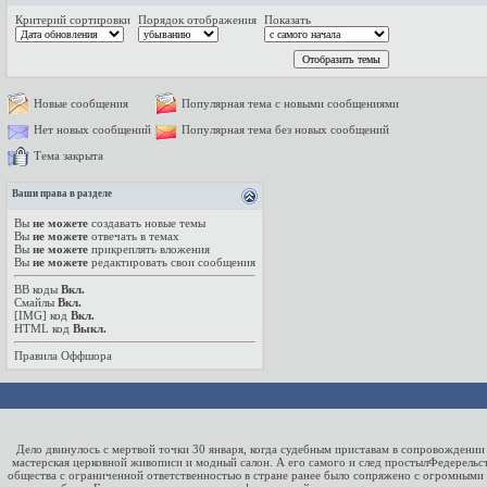
Критерий сортировки
Порядок отображения
Показать
Новые сообщения
Популярная тема с новыми сообщениями
Нет новых сообщений
Популярная тема без новых сообщений
Тема закрыта
Ваши права в разделе
Вы
не можете
создавать новые темы
Вы
не можете
отвечать в темах
Вы
не можете
прикреплять вложения
Вы
не можете
редактировать свои сообщения
BB коды
Вкл.
Смайлы
Вкл.
[IMG]
код
Вкл.
HTML код
Выкл.
Правила Оффшора
Дело двинулось с мертвой точки 30 января, когда судебным приставам в сопровождении 
мастерская церковной живописи и модный салон. А его самого и след простылФедерель
общества с ограниченной ответственностью в стране ранее было сопряжено с огромными з