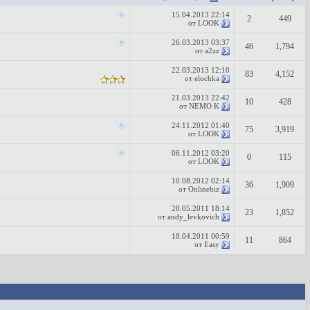
15.04.2013
22:14
2
449
от
LOOK
26.03.2013
03:37
46
1,794
от
a2zz
22.03.2013
12:10
83
4,152
от
elochka
21.03.2013
22:42
10
428
от
NEMO K
24.11.2012
01:40
75
3,919
от
LOOK
06.11.2012
03:20
0
115
от
LOOK
10.08.2012
02:14
36
1,909
от
Onlinebiz
28.05.2011
18:14
23
1,852
от
andy_levkovich
18.04.2011
00:59
11
864
от
Easy