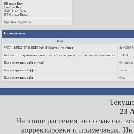
BB коды
Вкл.
Смайлы
Вкл.
[IMG]
код
Вкл.
HTML код
Выкл.
Правила Оффшора
Похожие темы
Тема
WCT - КРЕДИТ В ВЕБМАНИ (быстро, удобно)
den05037
Как быстро заработать деньги на сайте с хорошей компанией web-хостинга?
LOOK
Как раскрутить сайт с нуля?
Onlinebiz
Как раскрутить Оффшор
Parter
Как раскрутить сайт
Otto
Текуще
23 
На этапе рассения этого закона, 
корректировки и примечания. Инт