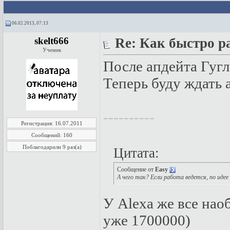
06.02.2013, 07:13
skelt666
Re: Как быстро р
Ученик
После апдейта Гугл
Теперь буду ждать 
----------
Регистрация: 16.07.2011
Сообщений: 160
Поблагодарили 9 раз(а)
Цитата:
Сообщение от
Easy
А чего так? Если работа ведется, по идее
У Alexa же все нао
уже 1700000)