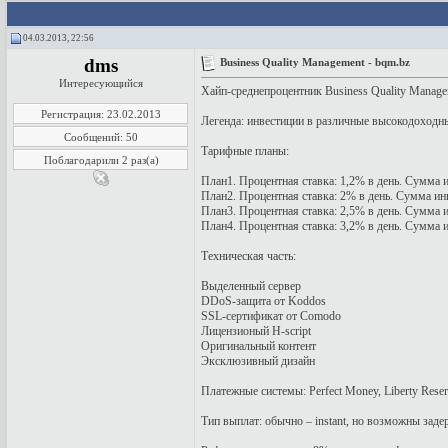
04.03.2013, 22:56
dms
Business Quality Management - bqm.bz
Интересующийся
Хайп-среднепроцентник Business Quality Managem
Регистрация: 23.02.2013
Легенда: инвестиции в различные высокодоходн
Сообщений: 50
Тарифные планы:
Поблагодарили 2 раз(а)
План1. Процентная ставка: 1,2% в день. Сумма и
План2. Процентная ставка: 2% в день. Сумма инв
План3. Процентная ставка: 2,5% в день. Сумма ин
План4. Процентная ставка: 3,2% в день. Сумма и
Техническая часть:
Выделенный сервер
DDoS-защита от Koddos
SSL-сертификат от Comodo
Лицензионый H-script
Оригинальный контент
Эксклюзивный дизайн
Платежные системы: Perfect Money, Liberty Reserv
Тип выплат: обычно – instant, но возможны зад