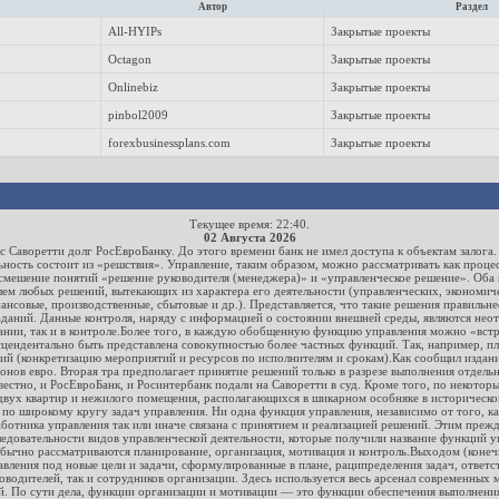
Автор
Раздел
All-HYIPs
Закрытые проекты
Octagon
Закрытые проекты
Onlinebiz
Закрытые проекты
pinbol2009
Закрытые проекты
forexbusinessplans.com
Закрытые проекты
Текущее время:
22:40
.
02 Августа 2026
ь с Саворетти долг РосЕвроБанку. До этого времени банк не имел доступа к объектам залог
льность состоит из «решствия». Управление, таким образом, можно рассматривать как проц
о смешение понятий «решение руководителя (менеджера)» и «управленческое решение». Оба
ем любых решений, вытекающих из характера его деятельности (управленческих, экономичес
нсовые, производственные, сбытовые и др.). Представляется, что такие решения правильнее
аданий. Данные контроля, наряду с информацией о состоянии внешней среды, являются неот
овании, так и в контроле.Более того, в каждую обобщенную функцию управления можно «вс
цендентально быть представлена совокупностью более частных функций. Так, например, п
тий (конкретизацию мероприятий и ресурсов по исполнителям и срокам).Как сообщил изданию
онов евро. Вторая тра предполагает принятие решений только в разрезе выполнения отдель
вестно, и РосЕвроБанк, и Росинтербанк подали на Саворетти в суд. Кроме того, по некото
двух квартир и нежилого помещения, располагающихся в шикарном особняке в историческом
о широкому кругу задач управления. Ни одна функция управления, независимо от того, как
аботника управления так или иначе связана с принятием и реализацией решений. Этим преж
едовательности видов управленческой деятельности, которые получили название функций 
бычно рассматриваются планирование, организация, мотивация и контроль.Выходом (конеч
ения под новые цели и задачи, сформулированные в плане, раципределения задач, ответст
водителей, так и сотрудников организации. Здесь используется весь арсенал современных
. По сути дела, функции организации и мотивации — это функции обеспечения выполнения