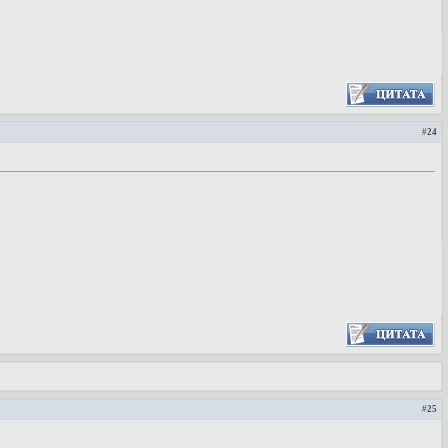
#
24
#
25