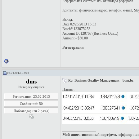
Реферальная система: 8% от вклада реферала
Контакты: физический адрес, телефон, e-mail, Sky
Вклад:
Date 02/25/2013 15:33
Batch# 133075253
Account U0129767 (Business Qua...)
Amount - $50.00
Регистрация
03.04.2013, 12:03
dms
Re: Business Quality Management - bqm.bz
Интересующийся
Платит:
Регистрация: 23.02.2013
Сообщений: 50
Поблагодарили 2 раз(а)
__________________
Мой инвестиционный портфель
,
оффшор на 