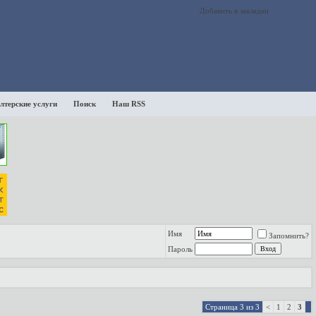
Добавить в закладки
лтерские услуги
Поиск
Наш RSS
Имя
Запомнить?
Пароль
Страница 3 из 3
<
1
2
3