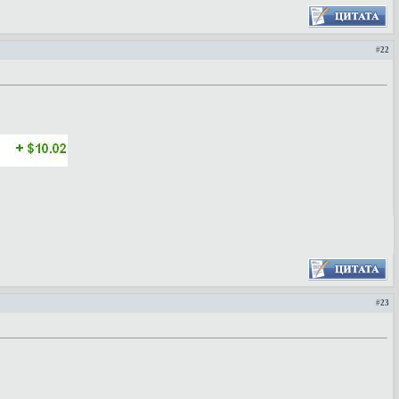
#
22
#
23