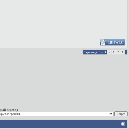
Страница 3 из 3
<
1
2
3
рый переход