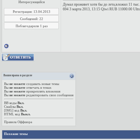
Интересующийся
Думал проживет хотя бы до лета,вложил 11 тыс.
694 3 марта 2013, 13:15 Qiwi RUB 11000.00 Ultra
Регистрация: 13.04.2013
Сообщений: 22
Поблагодарили 1 раз
Ваши права в разделе
Вы
не можете
создавать новые темы
Вы
не можете
отвечать в темах
Вы
не можете
прикреплять вложения
Вы
не можете
редактировать свои сообщения
BB коды
Вкл.
Смайлы
Вкл.
[IMG]
код
Вкл.
HTML код
Выкл.
Правила Оффшора
Похожие темы