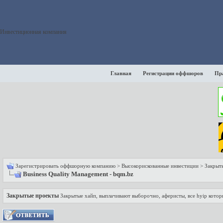
Инвестиционная компания
Главная
Регистрации оффшоров
Пр
Зарегистрировать оффшорную компанию
>
Высокорискованные инвестиции
>
Закрыт
Business Quality Management - bqm.bz
Закрытые проекты
Закрытые хайп, выплачивают выборочно, аферисты, все hyip которы