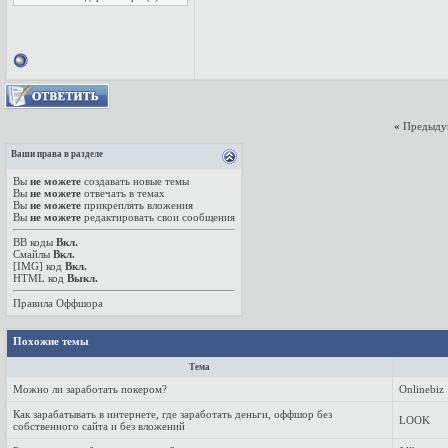
«
Предыду
Ваши права в разделе
Вы
не можете
создавать новые темы
Вы
не можете
отвечать в темах
Вы
не можете
прикреплять вложения
Вы
не можете
редактировать свои сообщения
BB коды
Вкл.
Смайлы
Вкл.
[IMG]
код
Вкл.
HTML код
Выкл.
Правила Оффшора
Похожие темы
Тема
Можно ли заработать покером?
Onlinebiz
Как зарабатывать в интернете, где заработать деньги, оффшор без
LOOK
собственного сайта и без вложений