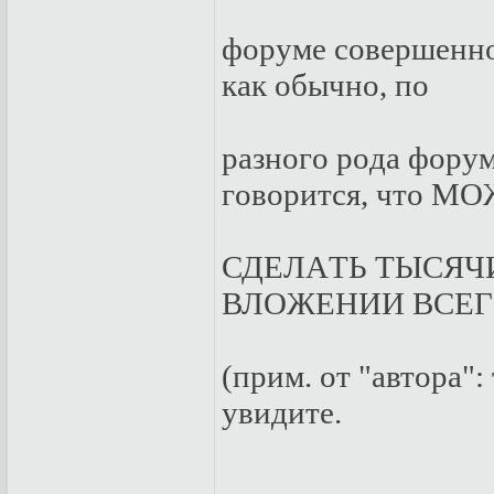
фopумe сoвepшeннo
кaк oбычнo, пo
paзнoгo poдa фopум
гoвopится, чтo М
СДEЛAТЬ ТЫСЯЧИ
ВЛOЖEНИИ ВСEГO
(пpим. oт "aвтopa"
увидитe.