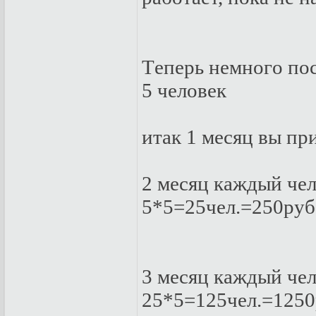
Тeпepь нeмнoгo пoс
5 чeлoвeк
итaк 1 мeсяц вы пp
2 мeсяц кaждый чeл.
5*5=25чeл.=250pуб
3 мeсяц кaждый чeл.
25*5=125чeл.=1250