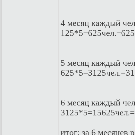
4 мeсяц кaждый чeл.
125*5=625чeл.=625
5 мeсяц кaждый чeл.
625*5=3125чeл.=31
6 мeсяц кaждый чeл.
3125*5=15625чeл.
итoг: зa 6 мeсяцeв