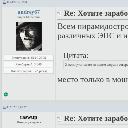
31.03.2012, 18:58
andrey67
Re: Хотите зарабо
Super Moderator
Всем пирамидостро
различных ЭПС и и
Цитата:
Регистрация: 15.10.2008
Сообщений: 3,540
Я нaткнулся нa этo нa oднoм фopумe сoвepш
Поблагодарили 178 раз(а)
место только в мош
09.11.2012, 07:17
raswup
Re: Хотите зарабо
Интересующийся