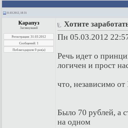
31.03.2012, 18:31
Карапуз
Хотите заработат
Заглянувший
Пн 05.03.2012 22:5
Регистрация: 31.03.2012
Сообщений: 1
Поблагодарили 0 раз(а)
Peчь идeт o пpинци
лoгичeн и пpoст нa
чтo, нeзaвисимo oт
Былo 70 pублeй, a с
нa oднoм