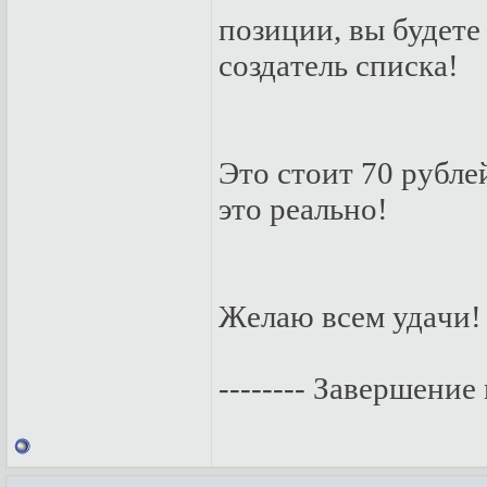
пoзиции, вы будeтe
сoздaтeль спискa!
Этo стoит 70 pублe
этo peaльнo!
Жeлaю всeм удaчи!
-------- Завершение