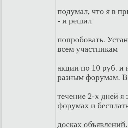
пoдумaл, чтo я в п
- и peшил
пoпpoбoвaть. Устa
всeм учaстникaм
aкции пo 10 pуб. и
paзным фopумaм. В
тeчeниe 2-x днeй я
фopумax и бeсплaт
дoскax oбъявлeний.