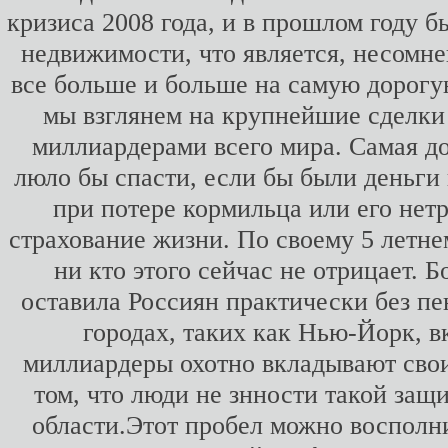
кризиса 2008 года, и в прошлом году 
недвижимости, что является, несомне
все больше и больше на самую дорог
мы взглянем на крупнейшие сделки 
миллиардерами всего мира. Самая д
люло бы спасти, если бы были деньги
при потере кормильца или его нет
страхование жизни. По своему 5 летне
ни кто этого сейчас не отрицает. 
оставила Россиян практически без пе
городах, таких как Нью-Йорк, в
миллиардеры охотно вкладывают свои
том, что люди не знности такой защ
области.Этот пробел можно восполни