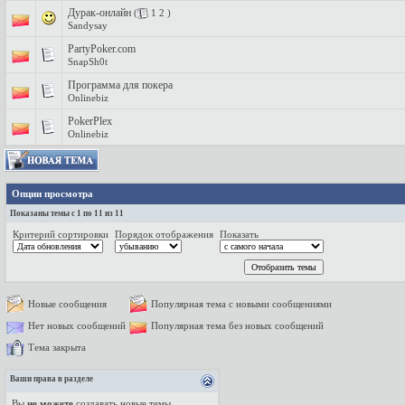
Дурак-онлайн
(
1
2
)
Sandysay
PartyPoker.com
SnapSh0t
Программа для покера
Onlinebiz
PokerPlex
Onlinebiz
Опции просмотра
Показаны темы с 1 по 11 из 11
Критерий сортировки
Порядок отображения
Показать
Новые сообщения
Популярная тема с новыми сообщениями
Нет новых сообщений
Популярная тема без новых сообщений
Тема закрыта
Ваши права в разделе
Вы
не можете
создавать новые темы