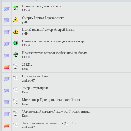
Пытались продать Россию
LOOK
Смерть Бориса Березовского
gello
Погиб великий актер Андрей Панин
gello
Самая сексуальная в мире, девушка хакер
LOOK
Иран запустил аппарат с обезьяной на борту
LOOK
211212
Easy
Строения на Луне
andrey67
Умер Стругацкий
Easy
Миллионер Прохоров оставляет бизнес
Easy
"Аризонский стрелок" получил 7 пожизенных
Easy
Лазерная атака на самолёты
(
1
2
)
andrey67