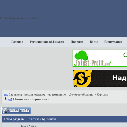
Инвестиционная компания
Главная
Регистрации оффшоров
Правила
Baltic
Регистрация
Зарегистрировать оффшорную компанию
>
Деловое общение
>
Курилка
Политика / Криминал
Темы раздела
: Политика / Криминал
Тема
/
Автор