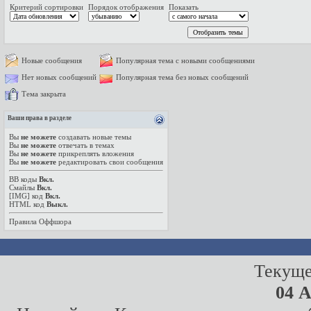
Критерий сортировки
Порядок отображения
Показать
Новые сообщения
Популярная тема с новыми сообщениями
Нет новых сообщений
Популярная тема без новых сообщений
Тема закрыта
Ваши права в разделе
Вы
не можете
создавать новые темы
Вы
не можете
отвечать в темах
Вы
не можете
прикреплять вложения
Вы
не можете
редактировать свои сообщения
BB коды
Вкл.
Смайлы
Вкл.
[IMG]
код
Вкл.
HTML код
Выкл.
Правила Оффшора
Текуще
04 А