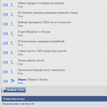
Обама лидирует и победил на выборах
Easy
На Окинаве начались американо-японские учения
Easy
Выборы президента США могут затянуться
Easy
Project BlackStar vs России
Easy
В Подмосковье задержан полицейский
Easy
Северо-восток США вновь под угрозой
Easy
Пекин заносит снегом
Easy
Тысячи нью-йоркцев могут замерзнуть
Easy
Опрос:
Обама vs Ромни
Easy
Опции просмотра
Показаны темы с 1 по 20 из 138